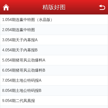
精版好图
1.
054期连赢中特图（水晶版）
2.
054期连赢中特图
3.
054期天子内幕报A
4.
054期天子内幕报B
5.
054期猪哥风云劲爆料A
6.
054期猪哥风云劲爆料B
7.
054期土地公特码报A
8.
054期土地公特码报B
9.
054期二代凤凰报