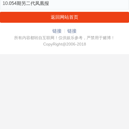
10.
054期另二代凤凰报
返回网站首页
链接
链接
所有内容都转自互联网！仅供娱乐参考，严禁用于赌博！
CopyRight@2006-2018